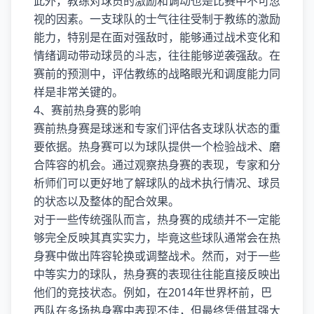
此外，教练对球员的激励和调动也是比赛中不可忽
视的因素。一支球队的士气往往受制于教练的激励
能力，特别是在面对强敌时，能够通过战术变化和
情绪调动带动球员的斗志，往往能够逆袭强敌。在
赛前的预测中，评估教练的战略眼光和调度能力同
样是非常关键的。
4、赛前热身赛的影响
赛前热身赛是球迷和专家们评估各支球队状态的重
要依据。热身赛可以为球队提供一个检验战术、磨
合阵容的机会。通过观察热身赛的表现，专家和分
析师们可以更好地了解球队的战术执行情况、球员
的状态以及整体的配合效果。
对于一些传统强队而言，热身赛的成绩并不一定能
够完全反映其真实实力，毕竟这些球队通常会在热
身赛中做出阵容轮换或调整战术。然而，对于一些
中等实力的球队，热身赛的表现往往能直接反映出
他们的竞技状态。例如，在2014年世界杯前，巴
西队在多场热身赛中表现不佳，但最终凭借其强大