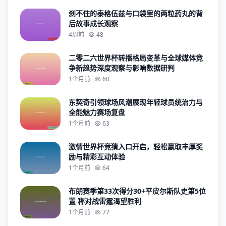
刹不住的泰格伍兹与口袋里的两粒药丸的背
后故事成长观察
4周前
48
二零二六世界杯转播格局变革与全球媒体竞
争新趋势深度观察与影响数据研判
1个月前
60
东契奇引领球场风潮展现年轻球员统治力与
全能魅力赛场复盘
1个月前
63
激情世界杯竞猜入口开启，轻松赢取丰厚奖
励与精彩互动体验
1个月前
64
布朗赛季第33次得分30+平皮尔斯队史第5位
置 称对战雷霆渴望胜利
1个月前
77