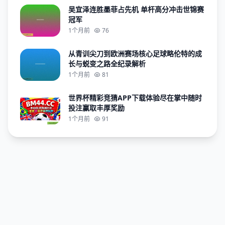
吴宜泽连胜墨菲占先机 单杆高分冲击世锦赛
冠军
1个月前
76
从青训尖刀到欧洲赛场核心足球略伦特的成
长与蜕变之路全纪录解析
1个月前
81
世界杯精彩竞猜APP下载体验尽在掌中随时
投注赢取丰厚奖励
1个月前
91