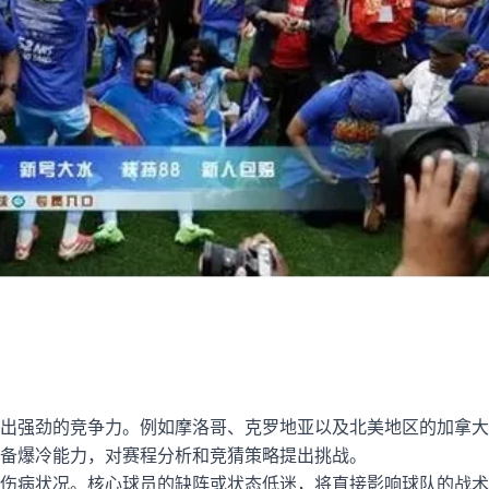
出强劲的竞争力。例如摩洛哥、克罗地亚以及北美地区的加拿大
备爆冷能力，对赛程分析和竞猜策略提出挑战。
伤病状况。核心球员的缺阵或状态低迷，将直接影响球队的战术