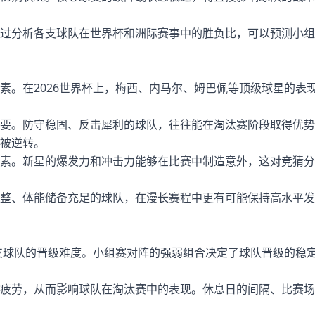
过分析各支球队在世界杯和洲际赛事中的胜负比，可以预测小组
素。在2026世界杯上，梅西、内马尔、姆巴佩等顶级球星的表
要。防守稳固、反击犀利的球队，往往能在淘汰赛阶段取得优势
被逆转。
素。新星的爆发力和冲击力能够在比赛中制造意外，这对竞猜分
整、体能储备充足的球队，在漫长赛程中更有可能保持高水平发
各支球队的晋级难度。小组赛对阵的强弱组合决定了球队晋级的稳
疲劳，从而影响球队在淘汰赛中的表现。休息日的间隔、比赛场