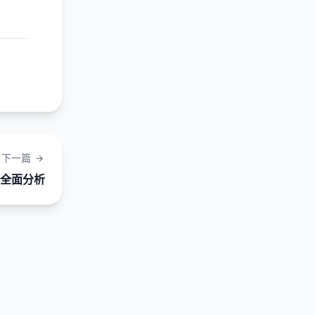
下一篇
全面分析