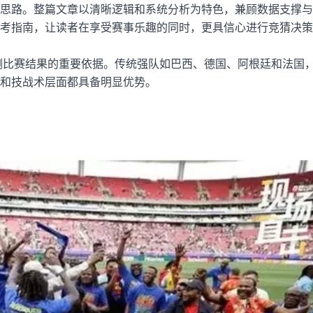
思路。整篇文章以清晰逻辑和系统分析为特色，兼顾数据支撑与
考指南，让读者在享受赛事乐趣的同时，更具信心进行竞猜决策
预测比赛结果的重要依据。传统强队如巴西、德国、阿根廷和法国
和技战术层面都具备明显优势。