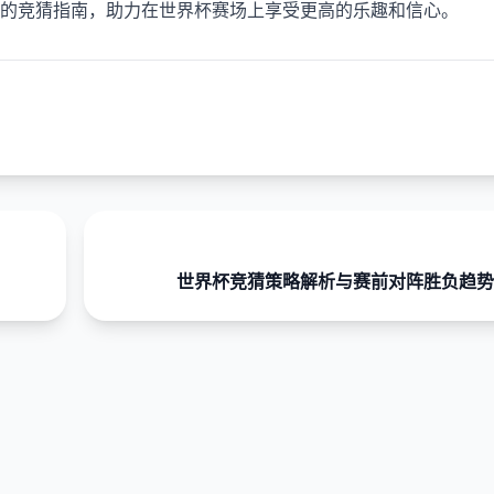
的竞猜指南，助力在世界杯赛场上享受更高的乐趣和信心。
世界杯竞猜策略解析与赛前对阵胜负趋势