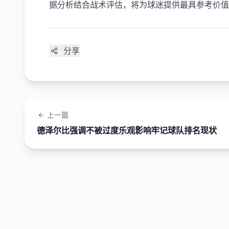
据分析结合战术评估，将为球迷提供最具参考价值
分享
上一篇
德泽尔比强调不被过度乐观影响牢记球队排名现状