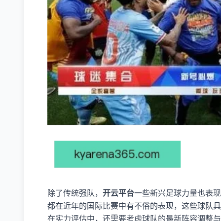
除了传统强队，
开云平台
一些新兴足球力量也表现
都在近年的国际比赛中有不俗的表现，这些球队具
在实力评估中，还需要考虑球队的最新阵容调整与